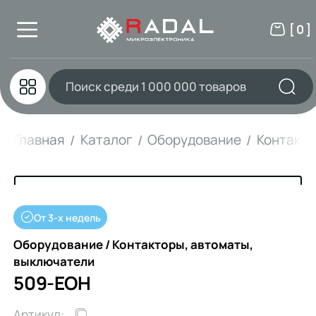
[ 0 ]
Главная
Каталог
Оборудование
Контакто
От 3-х недель
Оборудование / Контакторы, автоматы,
выключатели
509-EOH
Артикул: