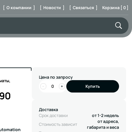
[ О компании ]
[ Новости ]
[ Связаться ]
Корзина [ 0 ]
Цена по запросу
маты,
−
+
Купить
-90
Доставка
Срок доставки
от 1-2 недель
от адреса,
Стоимость зависит
габарита и веса
Automation