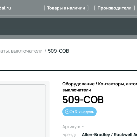
al.ru
[ Товары в наличии ]
[ Производители ]
маты, выключатели
509-COB
Оборудование / Контакторы, авто
выключатели
509-COB
От 3-х недель
Артикул:
-
Бренд:
Allen-Bradley / Rockwell 