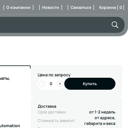
[ О компании ]
[ Новости ]
[ Связаться ]
Корзина [ 0 ]
Цена по запросу
маты,
−
+
Купить
Доставка
Срок доставки
от 1-2 недель
от адреса,
Стоимость зависит
габарита и веса
Automation