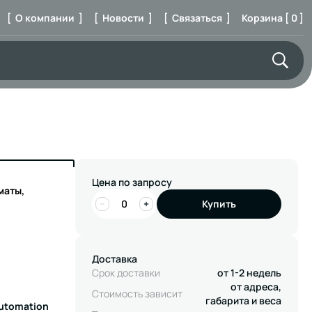
[ О компании ]
[ Новости ]
[ Связаться ]
Корзина [ 0 ]
Цена по запросу
маты,
−
+
Купить
Доставка
Срок доставки
от 1-2 недель
от адреса,
Стоимость зависит
габарита и веса
Automation