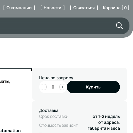
[ О компании ]
[ Новости ]
[ Связаться ]
Корзина [ 0 ]
Цена по запросу
маты,
−
+
Купить
Доставка
Срок доставки
от 1-2 недель
от адреса,
Стоимость зависит
габарита и веса
Automation