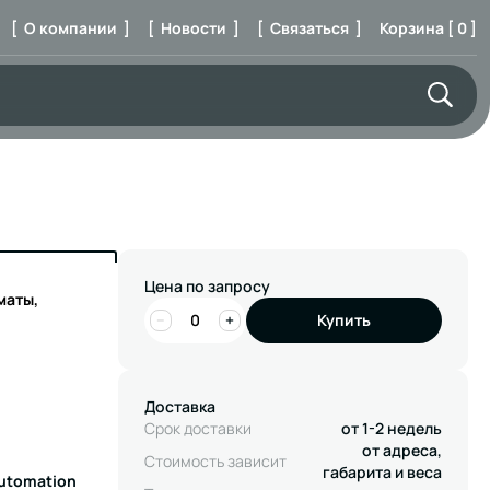
[ О компании ]
[ Новости ]
[ Связаться ]
Корзина [ 0 ]
Цена по запросу
маты,
−
+
Купить
Доставка
Срок доставки
от 1-2 недель
от адреса,
Стоимость зависит
габарита и веса
Automation