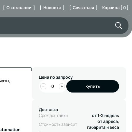
[ О компании ]
[ Новости ]
[ Связаться ]
Корзина [ 0 ]
Цена по запросу
маты,
−
+
Купить
Доставка
Срок доставки
от 1-2 недель
от адреса,
Стоимость зависит
габарита и веса
Automation