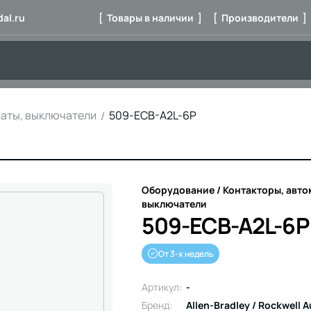
al.ru
[ Товары в наличии ]
[ Производители ]
маты, выключатели
509-ECB-A2L-6P
Оборудование / Контакторы, авто
выключатели
509-ECB-A2L-6P
От 3-х недель
Артикул:
-
Бренд:
Allen-Bradley / Rockwell 