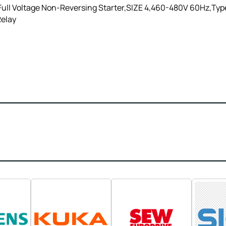
ll Voltage Non-Reversing Starter,SIZE 4,460-480V 60Hz,Type 
Relay