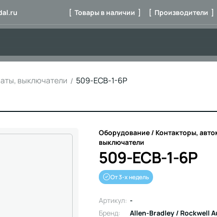
al.ru
[ Товары в наличии ]
[ Производители ]
маты, выключатели
509-ECB-1-6P
Оборудование / Контакторы, авто
выключатели
509-ECB-1-6P
От 3-х недель
Артикул:
-
Бренд:
Allen-Bradley / Rockwell 