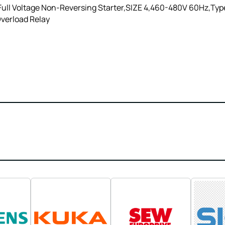
ll Voltage Non-Reversing Starter,SIZE 4,460-480V 60Hz,Type 
Overload Relay