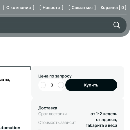
[ О компании ]
[ Новости ]
[ Связаться ]
Корзина [ 0 ]
Цена по запросу
маты,
−
+
Купить
Доставка
Срок доставки
от 1-2 недель
от адреса,
Стоимость зависит
габарита и веса
Automation