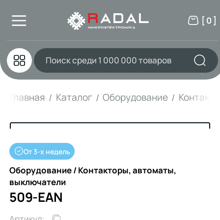
[ 0 ]
Главная
Каталог
Оборудование
Контакто
От 3-х недель
Оборудование / Контакторы, автоматы,
выключатели
509-EAN
Артикул: