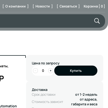
[ О компании ]
[ Новости ]
[ Связаться ]
Корзина [ 0 ]
Цена по запросу
маты,
−
+
Купить
P
Доставка
Срок доставки
от 1-2 недель
от адреса,
Стоимость зависит
габарита и веса
Automation