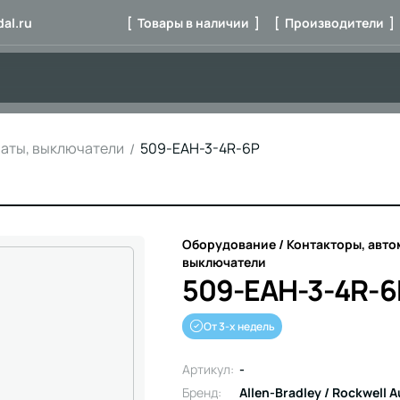
al.ru
[ Товары в наличии ]
[ Производители ]
маты, выключатели
509-EAH-3-4R-6P
Оборудование / Контакторы, авто
выключатели
509-EAH-3-4R-6
От 3-х недель
Артикул:
-
Бренд:
Allen-Bradley / Rockwell 