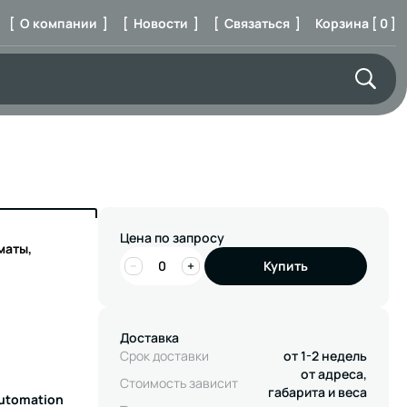
[ О компании ]
[ Новости ]
[ Связаться ]
Корзина [ 0 ]
Цена по запросу
маты,
−
+
Купить
Доставка
Срок доставки
от 1-2 недель
от адреса,
Стоимость зависит
габарита и веса
Automation