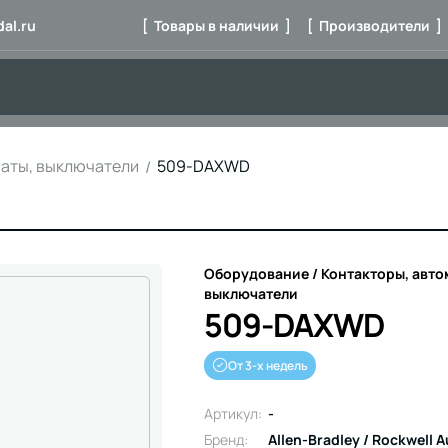
al.ru
[ Товары в наличии ]
[ Производители ]
маты, выключатели
509-DAXWD
Оборудование / Контакторы, авто
выключатели
509-DAXWD
От 3-х недель
Артикул:
-
Бренд:
Allen-Bradley / Rockwell 