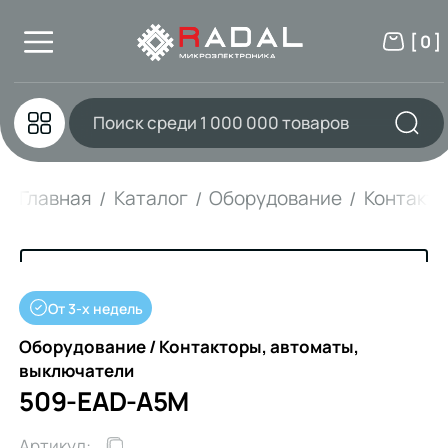
[ 0 ]
Главная
Каталог
Оборудование
Контакто
От 3-х недель
Оборудование / Контакторы, автоматы,
выключатели
509-EAD-A5M
Артикул: