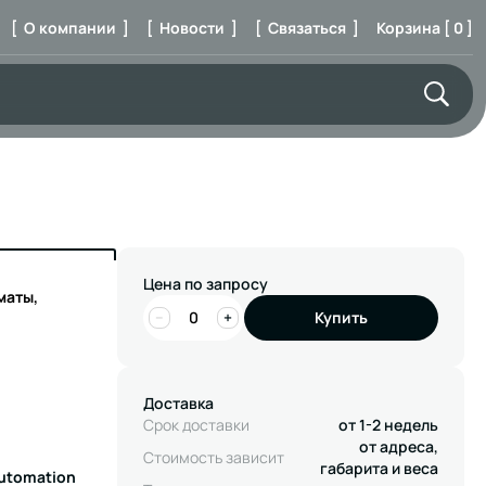
[ О компании ]
[ Новости ]
[ Связаться ]
Корзина [ 0 ]
Цена по запросу
маты,
−
+
Купить
Доставка
Срок доставки
от 1-2 недель
от адреса,
Стоимость зависит
габарита и веса
Automation