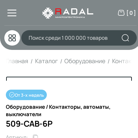
[ 0 ]
Главная
Каталог
Оборудование
Контакто
От 3-х недель
Оборудование / Контакторы, автоматы,
выключатели
509-CAB-6P
Артикул: