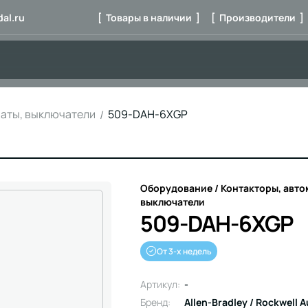
al.ru
[ Товары в наличии ]
[ Производители ]
маты, выключатели
509-DAH-6XGP
Оборудование / Контакторы, авто
выключатели
509-DAH-6XGP
От 3-х недель
Артикул:
-
Бренд:
Allen-Bradley / Rockwell 