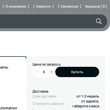
[ О компании ]
[ Новости ]
[ Связаться ]
Корзина [ 0 ]
Цена по запросу
маты,
−
+
Купить
Доставка
Срок доставки
от 1-2 недель
от адреса,
Стоимость зависит
габарита и веса
Automation