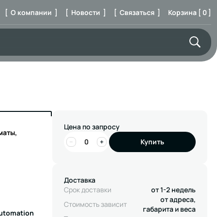
[ О компании ]
[ Новости ]
[ Связаться ]
Корзина [ 0 ]
Цена по запросу
маты,
−
+
Купить
Доставка
Срок доставки
от 1-2 недель
от адреса,
Стоимость зависит
габарита и веса
Automation