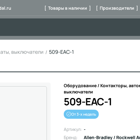
al.ru
[ Товары в наличии ]
[ Производители ]
маты, выключатели
509-EAC-1
Оборудование / Контакторы, авто
выключатели
509-EAC-1
От 3-х недель
Артикул:
-
Бренд:
Allen-Bradley / Rockwell 