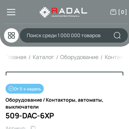
[ 0 ]
Главная
Каталог
Оборудование
Контакто
От 3-х недель
Оборудование / Контакторы, автоматы,
выключатели
509-DAC-6XP
Артикул: