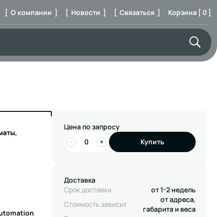
[ О компании ]
[ Новости ]
[ Связаться ]
Корзина [ 0 ]
Цена по запросу
маты,
−
+
Купить
Доставка
Срок доставки
от 1-2 недель
от адреса,
Стоимость зависит
габарита и веса
Automation