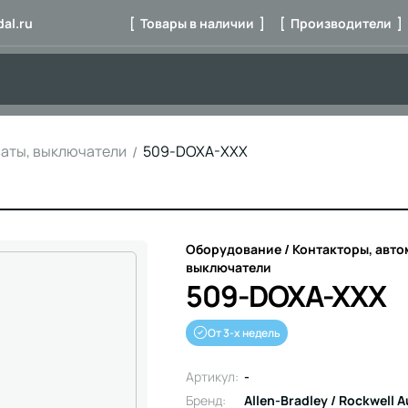
al.ru
[ Товары в наличии ]
[ Производители ]
маты, выключатели
509-DOXA-XXX
Оборудование / Контакторы, авто
выключатели
509-DOXA-XXX
От 3-х недель
Артикул:
-
Бренд:
Allen-Bradley / Rockwell 