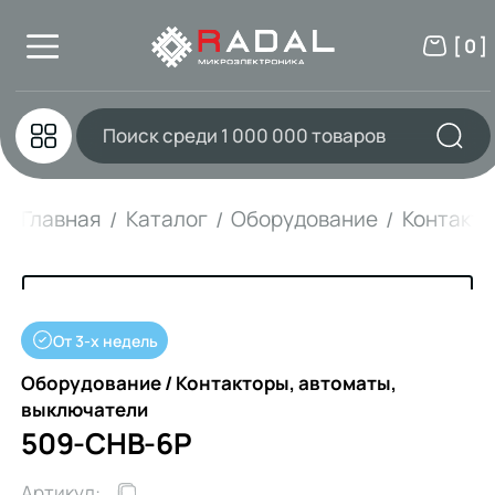
[ 0 ]
Главная
Каталог
Оборудование
Контакто
От 3-х недель
Оборудование / Контакторы, автоматы,
выключатели
509-CHB-6P
Артикул: