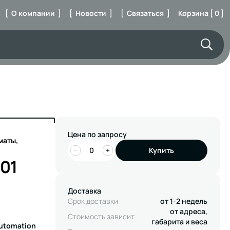
[ О компании ]
[ Новости ]
[ Связаться ]
Корзина [ 0 ]
Цена по запросу
маты,
−
+
Купить
01
Доставка
Срок доставки
от 1-2 недель
от адреса,
Стоимость зависит
габарита и веса
Automation