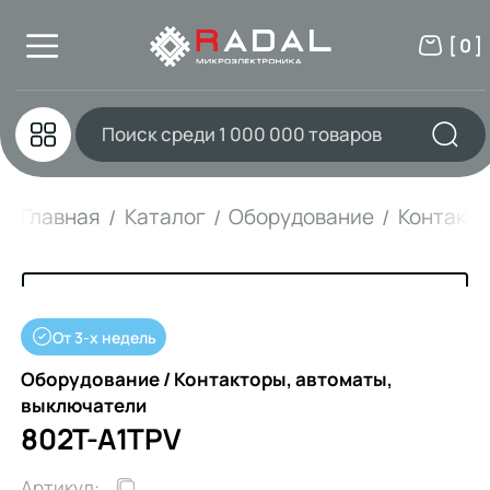
[ 0 ]
Главная
Каталог
Оборудование
Контакто
От 3-х недель
Оборудование / Контакторы, автоматы,
выключатели
802T-A1TPV
Артикул: