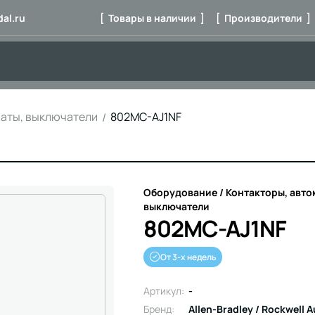
al.ru
[ Товары в наличии ]
[ Производители ]
маты, выключатели
802MC-AJ1NF
Оборудование / Контакторы, авто
выключатели
802MC-AJ1NF
От 3-х недель
Артикул:
-
Бренд:
Allen-Bradley / Rockwell 