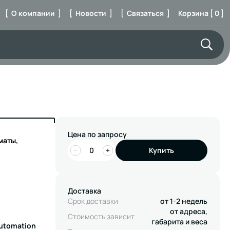
[ О компании ]
[ Новости ]
[ Связаться ]
Корзина [ 0 ]
Цена по запросу
маты,
−
+
Купить
Доставка
Срок доставки
от 1-2 недель
от адреса,
Стоимость зависит
габарита и веса
Automation