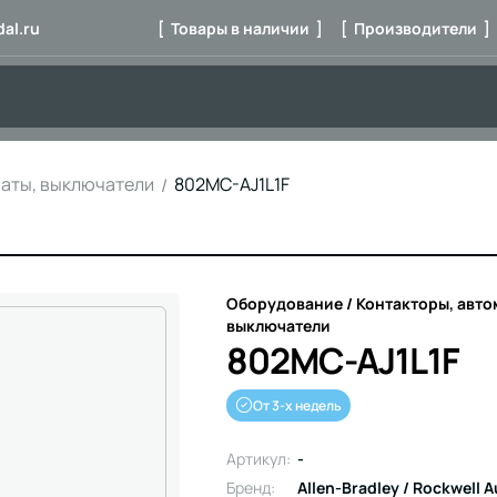
al.ru
[ Товары в наличии ]
[ Производители ]
маты, выключатели
802MC-AJ1L1F
Оборудование / Контакторы, авто
выключатели
802MC-AJ1L1F
От 3-х недель
Артикул:
-
Бренд:
Allen-Bradley / Rockwell 