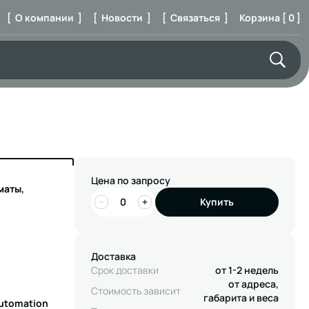
[ О компании ]
[ Новости ]
[ Связаться ]
Корзина [ 0 ]
Цена по запросу
маты,
−
+
Купить
Доставка
Срок доставки
от 1-2 недель
от адреса,
Стоимость зависит
габарита и веса
Automation