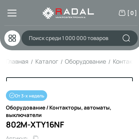
[ 0 ]
Главная
Каталог
Оборудование
Контакто
От 3-х недель
Оборудование / Контакторы, автоматы,
выключатели
802M-XTY16NF
Артикул: