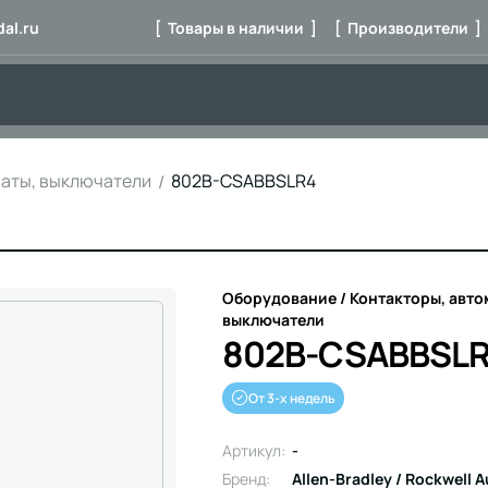
al.ru
[ Товары в наличии ]
[ Производители ]
маты, выключатели
802B-CSABBSLR4
Оборудование / Контакторы, авто
выключатели
802B-CSABBSL
От 3-х недель
Артикул:
-
Бренд:
Allen-Bradley / Rockwell 