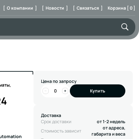
[ О компании ]
[ Новости ]
[ Связаться ]
Корзина [ 0 ]
Цена по запросу
маты,
−
+
Купить
R4
Доставка
Срок доставки
от 1-2 недель
от адреса,
Стоимость зависит
габарита и веса
Automation