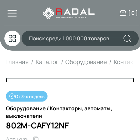
[ 0 ]
Главная
Каталог
Оборудование
Контакто
От 3-х недель
Оборудование / Контакторы, автоматы,
выключатели
802M-CAFY12NF
Артикул: