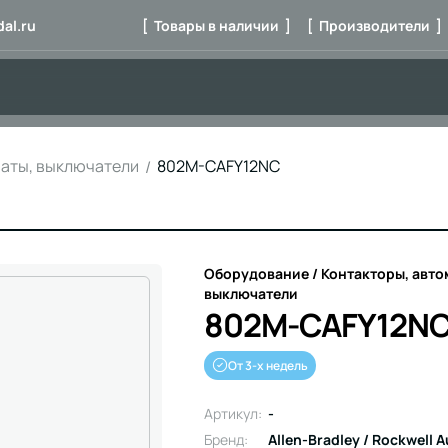
al.ru
[ Товары в наличии ]
[ Производители ]
маты, выключатели
802M-CAFY12NC
Оборудование / Контакторы, авто
выключатели
802M-CAFY12N
От 3-х недель
Артикул:
-
Бренд:
Allen-Bradley / Rockwell 