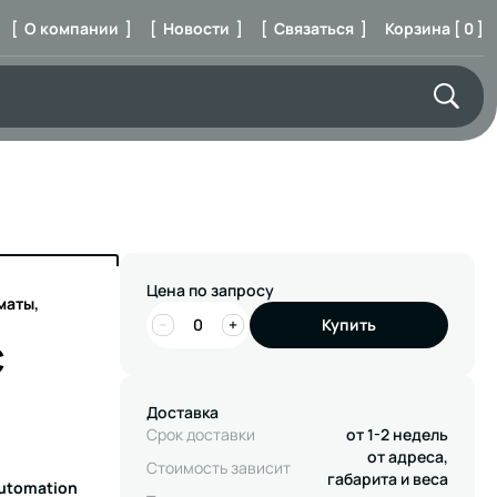
[ О компании ]
[ Новости ]
[ Связаться ]
Корзина [ 0 ]
Цена по запросу
маты,
−
+
Купить
C
Доставка
Срок доставки
от 1-2 недель
от адреса,
Стоимость зависит
габарита и веса
Automation