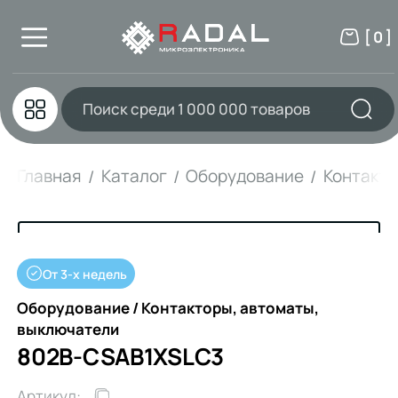
[ 0 ]
Главная
Каталог
Оборудование
Контакто
От 3-х недель
Оборудование / Контакторы, автоматы,
выключатели
802B-CSAB1XSLC3
Артикул: