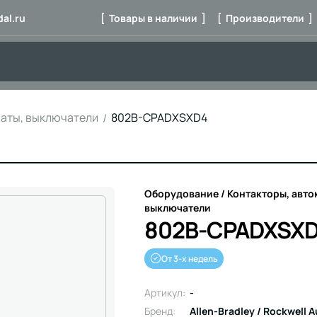
al.ru
[ Товары в наличии ]
[ Производители ]
маты, выключатели
802B-CPADXSXD4
Оборудование / Контакторы, авто
выключатели
802B-CPADXSX
От 3-х недель
Артикул:
-
Бренд:
Allen-Bradley / Rockwell 