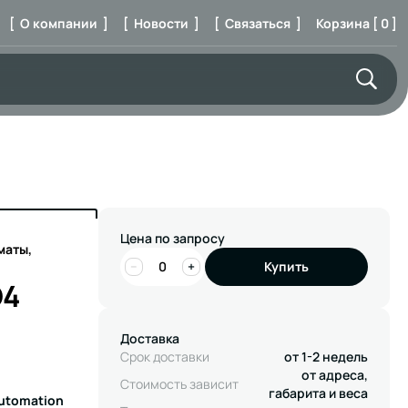
[ О компании ]
[ Новости ]
[ Связаться ]
Корзина [ 0 ]
Цена по запросу
маты,
−
+
Купить
D4
Доставка
Срок доставки
от 1-2 недель
от адреса,
Стоимость зависит
габарита и веса
Automation