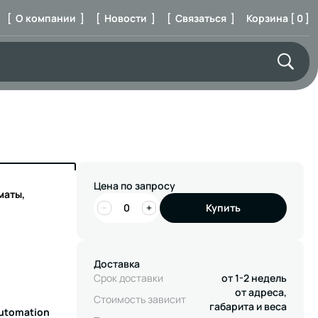
[ О компании ]
[ Новости ]
[ Связаться ]
Корзина [ 0 ]
Цена по запросу
маты,
−
+
Купить
Доставка
Срок доставки
от 1-2 недель
от адреса,
Стоимость зависит
габарита и веса
Automation