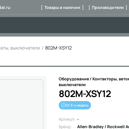
al.ru
[ Товары в наличии ]
[ Производители ]
маты, выключатели
802M-XSY12
Оборудование / Контакторы, авто
выключатели
802M-XSY12
От 3-х недель
Артикул:
-
Бренд:
Allen-Bradley / Rockwell 