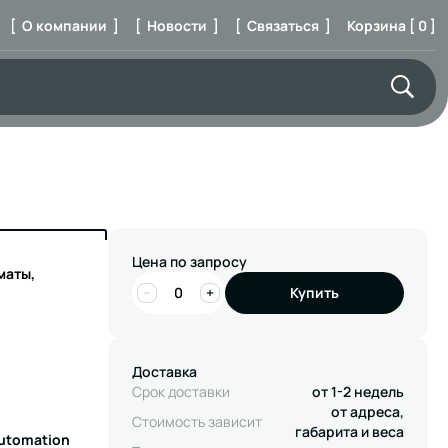
[ О компании ]
[ Новости ]
[ Связаться ]
Корзина [ 0 ]
Цена по запросу
маты,
−
+
Купить
Доставка
Срок доставки
от 1-2 недель
от адреса,
Стоимость зависит
габарита и веса
Automation