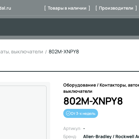
al.ru
[ Товары в наличии ]
[ Производители ]
маты, выключатели
802M-XNPY8
Оборудование / Контакторы, авто
выключатели
802M-XNPY8
От 3-х недель
Артикул:
-
Бренд:
Allen-Bradley / Rockwell 