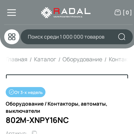
[ 0 ]
Главная
Каталог
Оборудование
Контакто
От 3-х недель
Оборудование / Контакторы, автоматы,
выключатели
802M-XNPY16NC
Артикул: