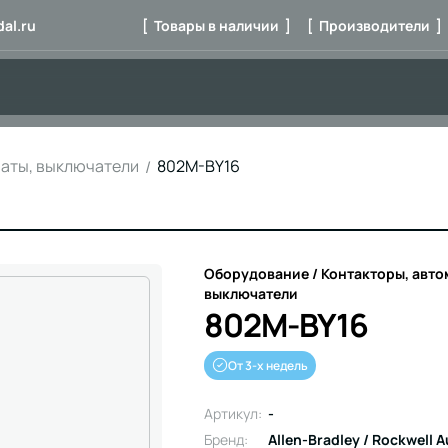
al.ru
[ Товары в наличии ]
[ Производители ]
маты, выключатели
802M-BY16
Оборудование / Контакторы, авто
выключатели
802M-BY16
От 3-х недель
Артикул:
-
Бренд:
Allen-Bradley / Rockwell 