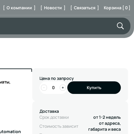
[ О компании ]
[ Новости ]
[ Связаться ]
Корзина [ 0 ]
Цена по запросу
маты,
−
+
Купить
Доставка
Срок доставки
от 1-2 недель
от адреса,
Стоимость зависит
габарита и веса
Automation