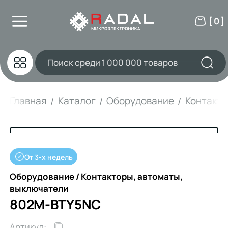
[ 0 ]
Главная
Каталог
Оборудование
Контакто
От 3-х недель
Оборудование / Контакторы, автоматы,
выключатели
802M-BTY5NC
Артикул: