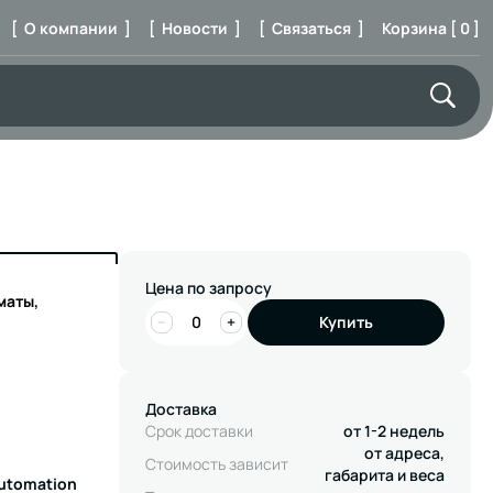
[ О компании ]
[ Новости ]
[ Связаться ]
Корзина [ 0 ]
Цена по запросу
маты,
−
+
Купить
Доставка
Срок доставки
от 1-2 недель
от адреса,
Стоимость зависит
габарита и веса
Automation