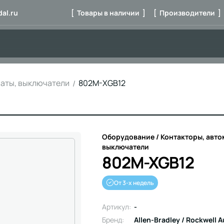
al.ru
[ Товары в наличии ]
[ Производители ]
маты, выключатели
802M-XGB12
Оборудование / Контакторы, авто
выключатели
802M-XGB12
От 3-х недель
Артикул:
-
Бренд:
Allen-Bradley / Rockwell 