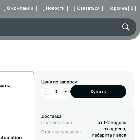
[ О компании ]
[ Новости ]
[ Связаться ]
Корзина [ 0 ]
Цена по запросу
маты,
−
+
Купить
Доставка
Срок доставки
от 1-2 недель
от адреса,
Стоимость зависит
габарита и веса
Automation