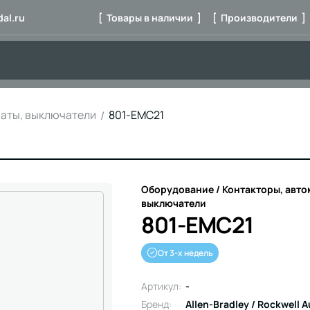
al.ru
[ Товары в наличии ]
[ Производители ]
маты, выключатели
801-EMC21
Оборудование / Контакторы, авто
выключатели
801-EMC21
От 3-х недель
Артикул:
-
Бренд:
Allen-Bradley / Rockwell 