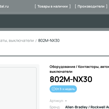
al.ru
[ Товары в наличии ]
[ Производители ]
маты, выключатели
802M-NX30
Оборудование / Контакторы, авто
выключатели
802M-NX30
От 3-х недель
Артикул:
-
Бренд:
Allen-Bradley / Rockwell 