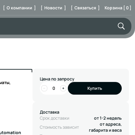
[ О компании ]
[ Новости ]
[ Связаться ]
Корзина [ 0 ]
Цена по запросу
маты,
−
+
Купить
Доставка
Срок доставки
от 1-2 недель
от адреса,
Стоимость зависит
габарита и веса
Automation