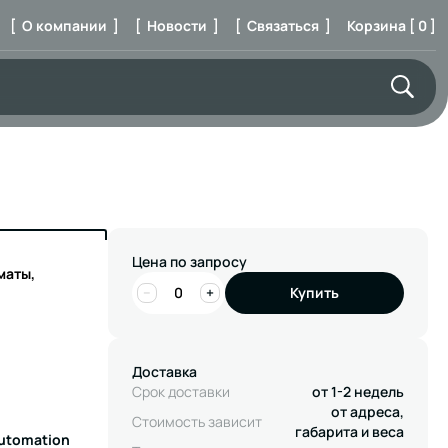
[ О компании ]
[ Новости ]
[ Связаться ]
Корзина [ 0 ]
Цена по запросу
маты,
−
+
Купить
Доставка
Срок доставки
от 1-2 недель
от адреса,
Стоимость зависит
габарита и веса
Automation