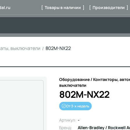
al.ru
[ Товары в наличии ]
[ Производители ]
маты, выключатели
802M-NX22
Оборудование / Контакторы, авто
выключатели
802M-NX22
От 3-х недель
Артикул:
-
Бренд:
Allen-Bradley / Rockwell 