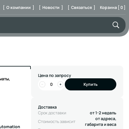
[ О компании ]
[ Новости ]
[ Связаться ]
Корзина [ 0 ]
Цена по запросу
маты,
−
+
Купить
Доставка
Срок доставки
от 1-2 недель
от адреса,
Стоимость зависит
габарита и веса
Automation