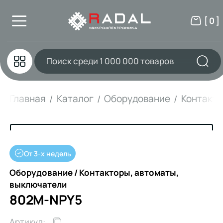
[ 0 ]
Главная
Каталог
Оборудование
Контакто
От 3-х недель
Оборудование / Контакторы, автоматы,
выключатели
802M-NPY5
Артикул: