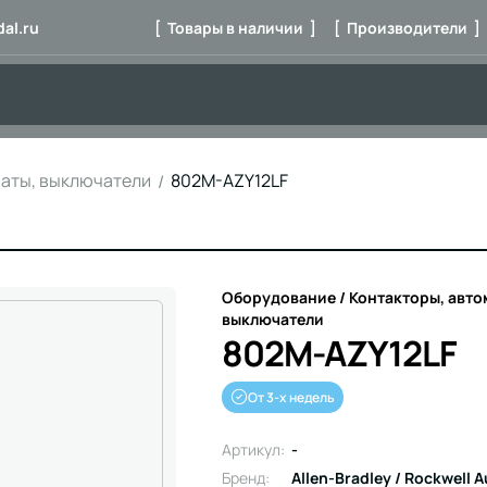
al.ru
[ Товары в наличии ]
[ Производители ]
маты, выключатели
802M-AZY12LF
Оборудование / Контакторы, авто
выключатели
802M-AZY12LF
От 3-х недель
Артикул:
-
Бренд:
Allen-Bradley / Rockwell 