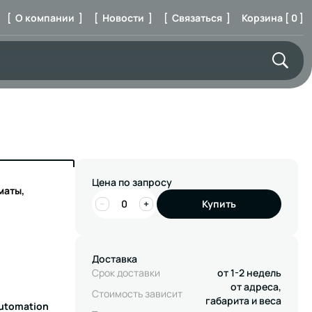
[ О компании ]
[ Новости ]
[ Связаться ]
Корзина [ 0 ]
Цена по запросу
маты,
−
+
Купить
Доставка
Срок доставки
от 1-2 недель
от адреса,
Стоимость зависит
габарита и веса
Automation