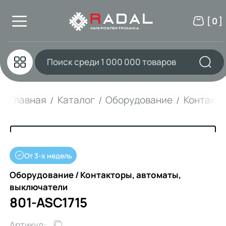
[ 0 ]
Главная
Каталог
Оборудование
Контакто
От 3-х недель
Оборудование / Контакторы, автоматы,
выключатели
801-ASC1715
Артикул: