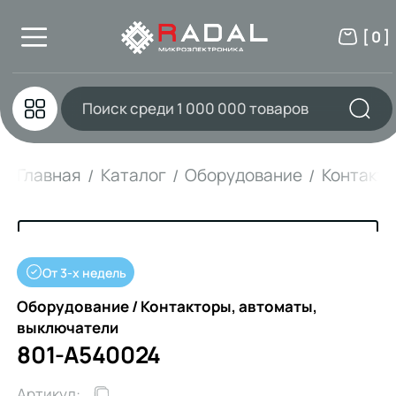
[ 0 ]
Главная
Каталог
Оборудование
Контакто
От 3-х недель
Оборудование / Контакторы, автоматы,
выключатели
801-A540024
Артикул: