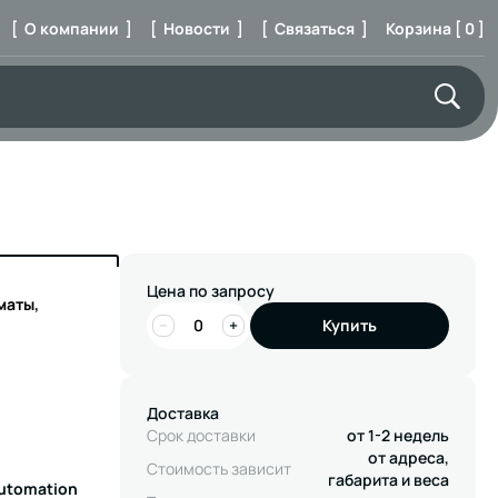
[ О компании ]
[ Новости ]
[ Связаться ]
Корзина [ 0 ]
Цена по запросу
маты,
−
+
Купить
Доставка
Срок доставки
от 1-2 недель
от адреса,
Стоимость зависит
габарита и веса
Automation