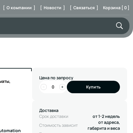
[ О компании ]
[ Новости ]
[ Связаться ]
Корзина [ 0 ]
Цена по запросу
маты,
−
+
Купить
Доставка
Срок доставки
от 1-2 недель
от адреса,
Стоимость зависит
габарита и веса
Automation