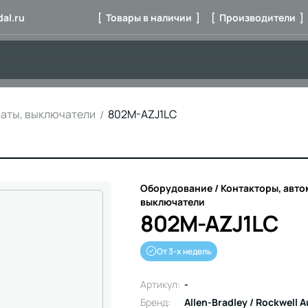
al.ru
[ Товары в наличии ]
[ Производители ]
маты, выключатели
802M-AZJ1LC
Оборудование / Контакторы, авто
выключатели
802M-AZJ1LC
От 3-х недель
Артикул:
-
Бренд:
Allen-Bradley / Rockwell 