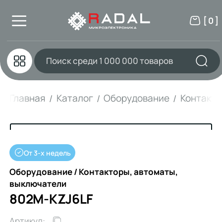
[ 0 ]
Главная
Каталог
Оборудование
Контакто
От 3-х недель
Оборудование / Контакторы, автоматы,
выключатели
802M-KZJ6LF
Артикул: