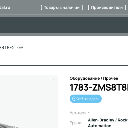
al.ru
[ Товары в наличии ]
[ Производители ]
S8T8E2TGP
Оборудование / Прочее
1783-ZMS8T8
От 3-х недель
Артикул:
-
Allen-Bradley / Rock
Бренд:
Automation