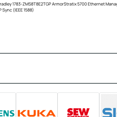
Bradley 1783-ZMS8T8E2TGP ArmorStratix 5700 Ethernet Manage
P Sync (IEEE 1588)