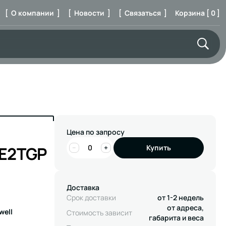
[ О компании ]
[ Новости ]
[ Связаться ]
Корзина [ 0 ]
Цена по запросу
E2TGP
−
+
Купить
Доставка
Срок доставки
от 1-2 недель
от адреса,
well
Стоимость зависит
габарита и веса