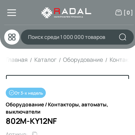
[ 0 ]
Главная
Каталог
Оборудование
Контакто
От 3-х недель
Оборудование / Контакторы, автоматы,
выключатели
802M-KY12NF
Артикул: