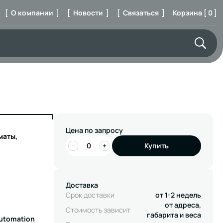
[ О компании ]
[ Новости ]
[ Связаться ]
Корзина [ 0 ]
Цена по запросу
маты,
−
+
Купить
Доставка
Срок доставки
от 1-2 недель
от адреса,
Стоимость зависит
габарита и веса
Automation