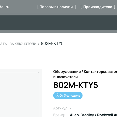
al.ru
[ Товары в наличии ]
[ Производители ]
маты, выключатели
802M-KTY5
Оборудование / Контакторы, авто
выключатели
802M-KTY5
От 3-х недель
Артикул:
-
Бренд:
Allen-Bradley / Rockwell 