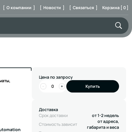
[ О компании ]
[ Новости ]
[ Связаться ]
Корзина [ 0 ]
Цена по запросу
маты,
−
+
Купить
Доставка
Срок доставки
от 1-2 недель
от адреса,
Стоимость зависит
габарита и веса
Automation