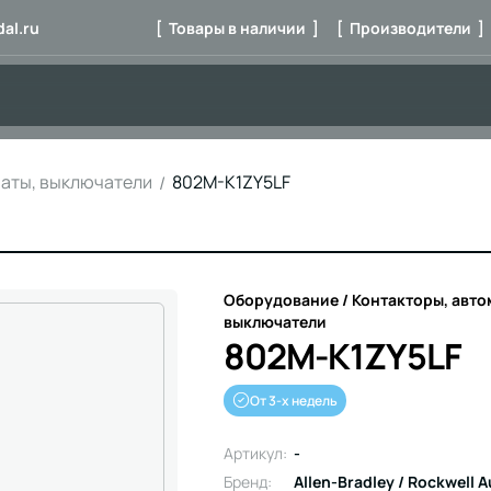
al.ru
[ Товары в наличии ]
[ Производители ]
маты, выключатели
802M-K1ZY5LF
Оборудование / Контакторы, авто
выключатели
802M-K1ZY5LF
От 3-х недель
Артикул:
-
Бренд:
Allen-Bradley / Rockwell 